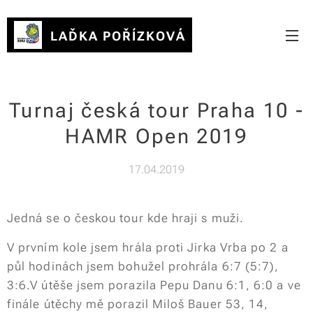
LAĎKA POŘÍZKOVÁ
Turnaj česká tour Praha 10 -
HAMR Open 2019
17.04.2019
Jedná se o českou tour kde hraji s muži.
V prvním kole jsem hrála proti Jirka Vrba po 2 a
půl hodinách jsem bohužel prohrála 6:7 (5:7),
3:6.V útěše jsem porazila Pepu Danu 6:1, 6:0 a ve
finále útěchy mě porazil Miloš Bauer 53, 14,