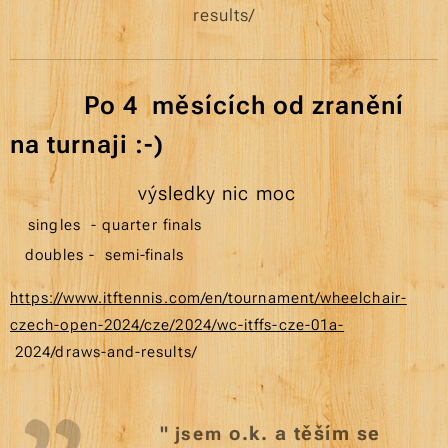
results/
P
o 4 měsících od zranění
na turnaji :-)
výsledky nic moc
singles - quarter finals
doubles - semi-finals
https://www.itftennis.com/en/tournament/wheelchair-
czech-open-2024/cze/2024/wc-itffs-cze-01a-
2024/draws-and-results/
"
o.k. a těším se
jsem