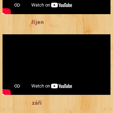
říjen
září