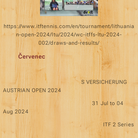
https://www.itftennis.com/en/tournament/lithuania
n-open-2024/ltu/2024/wc-itffs-ltu-2024-
002/draws-and-results/
Červenec
S VERSICHERUNG
AUSTRIAN OPEN 2024
31 Jul to 04
Aug 2024
ITF 2 Series