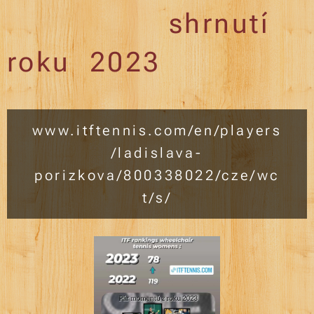
shrnutí
roku 2023
www.itftennis.com/en/players
/ladislava-
porizkova/800338022/cze/wc
t/s/