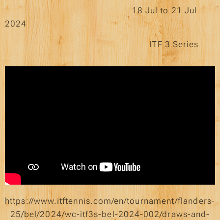
18 Jul to 21 Jul
2024
ITF 3 Series
https://www.itftennis.com/en/tournament/flanders-
25/bel/2024/wc-itf3s-bel-2024-002/draws-and-