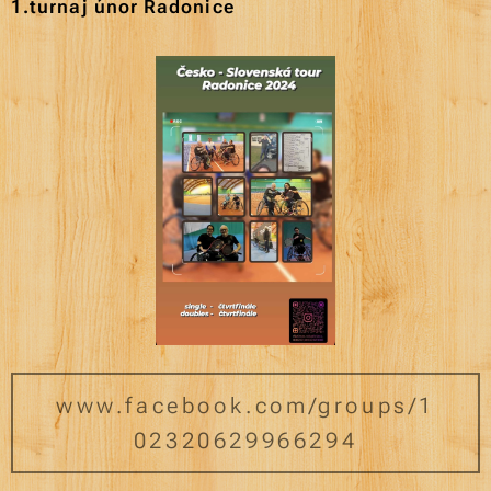
1.turnaj únor
Radonice
www.facebook.com/groups/1
02320629966294