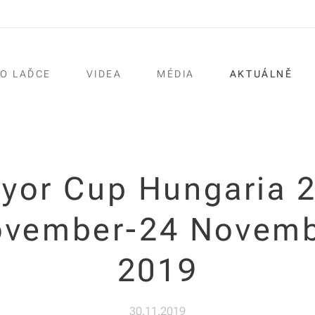
O LAĎCE
VIDEA
MÉDIA
AKTUÁLNĚ
yor Cup Hungaria 
vember-24 Novem
2019
30.11.2019