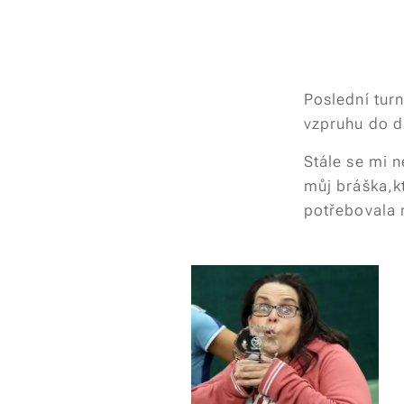
Poslední turn
vzpruhu do d
Stále se mi n
můj bráška,k
potřebovala 