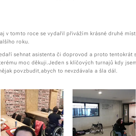
aj v tomto roce se vydařil přivážím krásné druhé mís
alšího roku.
edaří sehnat asistenta či doprovod a proto tentokrát 
terému moc děkuji.Jeden s klíčových turnajů kdy jse
nějak povzbudit,abych to nevzdávala a šla dál.