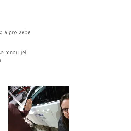
to a pro sebe
se mnou jel
m