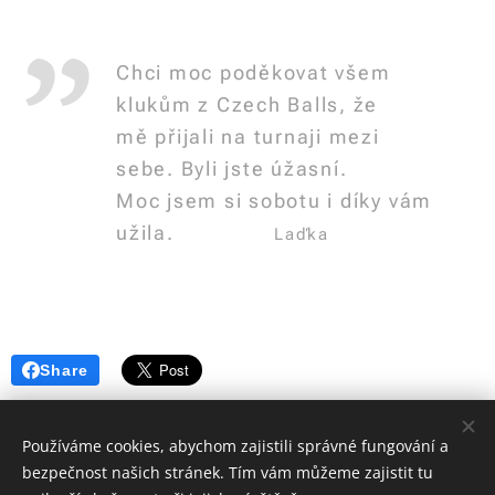
Chci moc poděkovat všem
klukům z Czech Balls, že
mě přijali na turnaji mezi
sebe. Byli jste úžasní.
Moc jsem si sobotu i díky vám
užila.
Laďka
Share
Používáme cookies, abychom zajistili správné fungování a
bezpečnost našich stránek. Tím vám můžeme zajistit tu