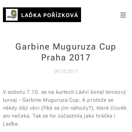
LAĎKA POŘÍZKOVÁ
Garbine Muguruza Cup
Praha 2017
09.10.2017
V sobotu 7.10. se na kurtech Ládví konal tenisový
turnaj - Garbine Muguruza Cup. A protože se
někdy dějí věci (říká se jim náhody?), které člověk
ani nečeká. Tak se ho zúčastnila jako hráčka i
Laďka.