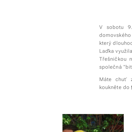
V sobotu 9
domovského
který dlouho
Laďka využila
Třešničkou 
společná "bit
Máte chuť z
koukněte do