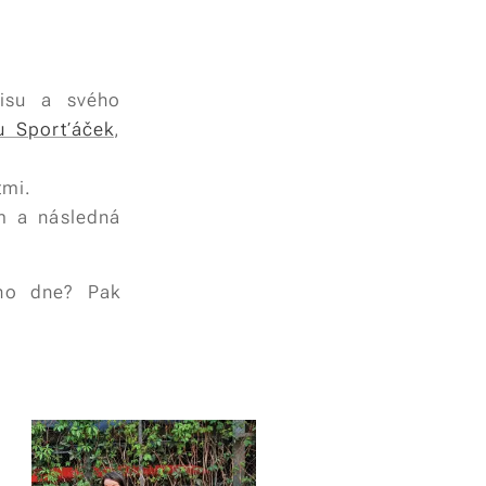
isu a svého
lu Sporťáček
,
tmi.
m a následná
ího dne? Pak