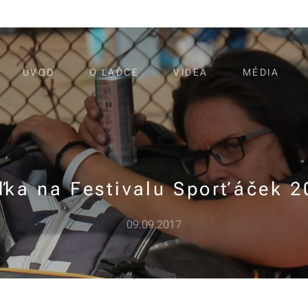
ÚVOD
O LAĎCE
VIDEA
MÉDIA
ďka na Festivalu Sporťáček 2
09.09.2017