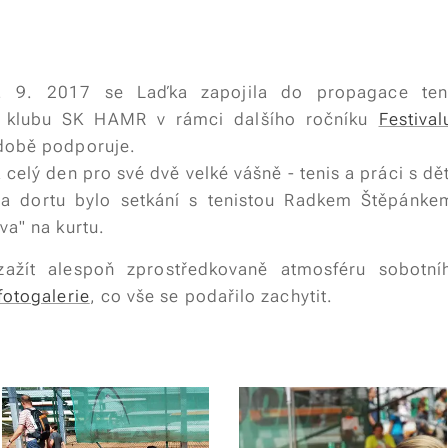
. 9. 2017 se Laďka zapojila do propagace ten
 klubu SK HAMR v rámci dalšího ročníku
Festiva
době podporuje.
 celý den pro své dvě velké vášně - tenis a práci s dě
na dortu bylo setkání s tenistou Radkem Štěpánke
va" na kurtu.
ažít alespoň zprostředkovaně atmosféru sobotn
fotogalerie
, co vše se podařilo zachytit.